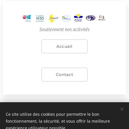
Soutiennent nos activités
Accueil
Contact
Ce site utilise des cookies pour permettre le bon
fonctionnement, la sécurité, et vous offrir la meilleure
Images fournies par
Pexels
expérience utilisateur possible.